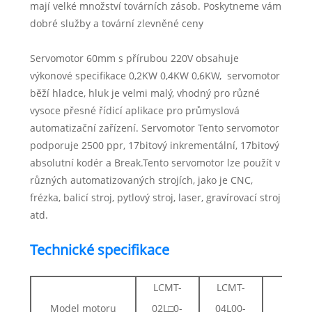
mají velké množství továrních zásob. Poskytneme vám
dobré služby a tovární zlevněné ceny
Servomotor 60mm s přírubou 220V obsahuje
výkonové specifikace 0,2KW 0,4KW 0,6KW, servomotor
běží hladce, hluk je velmi malý, vhodný pro různé
vysoce přesné řídicí aplikace pro průmyslová
automatizační zařízení. Servomotor Tento servomotor
podporuje 2500 ppr, 17bitový inkrementální, 17bitový
absolutní kodér a Break.Tento servomotor lze použít v
různých automatizovaných strojích, jako je CNC,
frézka, balicí stroj, pytlový stroj, laser, gravírovací stroj
atd.
Technické specifikace
LCMT-
LCMT-
LC
Model motoru
02L□0-
04L00-