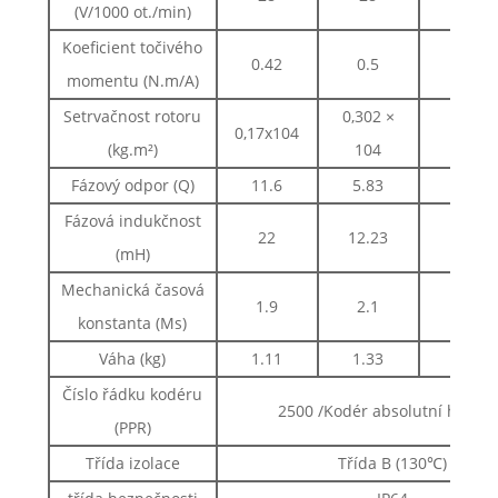
(V/1000 ot./min)
Koeficient točivého
0.42
0.5
0.
momentu (N.m/A)
Setrvačnost rotoru
0,302 ×
0,17x104
0,438 
(kg.m²)
104
Fázový odpor (Q)
11.6
5.83
3.
Fázová indukčnost
22
12.23
8.
(mH)
Mechanická časová
1.9
2.1
2.
konstanta (Ms)
Váha (kg)
1.11
1.33
1.
Číslo řádku kodéru
2500 /Kodér absolutní hodno
(PPR)
Třída izolace
Třída B (130℃)