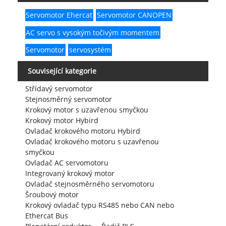
Servomotor Ehercat
Servomotor CANOPEN
AC servo s vysokým točivým momentem
Servomotor
servosystém
Související kategorie
Střídavý servomotor
Stejnosměrný servomotor
Krokový motor s uzavřenou smyčkou
Krokový motor Hybird
Ovladač krokového motoru Hybird
Ovladač krokového motoru s uzavřenou
smyčkou
Ovladač AC servomotoru
Integrovaný krokový motor
Ovladač stejnosměrného servomotoru
Šroubový motor
Krokový ovladač typu RS485 nebo CAN nebo
Ethercat Bus