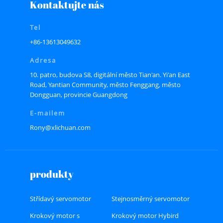
Kontaktujte nás
Tel
+86-13613049632
Adresa
10. patro, budova S8, digitální město Tian'an. Yi'an East
Road, Yantian Community, město Fenggang, město
Dongguan, provincie Guangdong
E-mailem
Rony@xlichuan.com
produkty
Střídavý servomotor
Stejnosměrný servomotor
Krokový motor s
Krokový motor Hybird