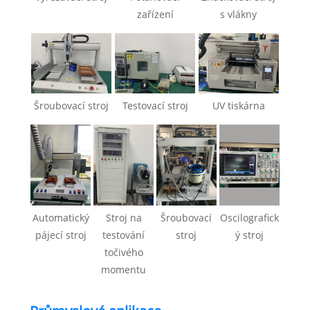
zařízení
s vlákny
Šroubovací stroj
Testovací stroj
UV tiskárna
Automatický
Stroj na
Šroubovací
Oscilografick
pájecí stroj
testování
stroj
ý stroj
točivého
momentu