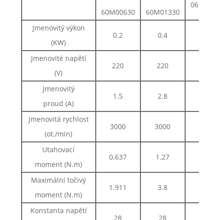
06L□□-6
60M00630
60M01330
Jmenovitý výkon
0.2
0.4
0.
(KW)
Jmenovité napětí
220
220
2
(V)
Jmenovitý
1.5
2.8
3.
proud (A)
Jmenovitá rychlost
3000
3000
30
(ot./min)
Utahovací
0.637
1.27
1.
moment (N.m)
Maximální točivý
1.911
3.8
5.
moment (N.m)
Konstanta napětí
28
28
2