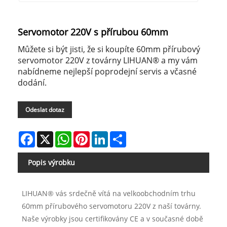
Servomotor 220V s přírubou 60mm
Můžete si být jisti, že si koupíte 60mm přírubový
servomotor 220V z továrny LIHUAN® a my vám
nabídneme nejlepší poprodejní servis a včasné
dodání.
Odeslat dotaz
Facebook
X
WhatsApp
Pinterest
LinkedIn
Share
Popis výrobku
LIHUAN® vás srdečně vítá na velkoobchodním trhu
60mm přírubového servomotoru 220V z naší továrny.
Naše výrobky jsou certifikovány CE a v současné době