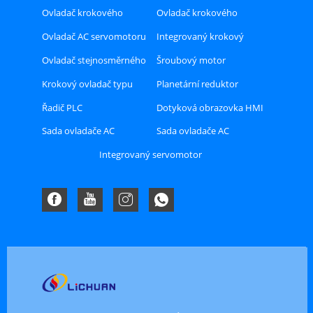
uzavřenou smyčkou
Ovladač krokového
Ovladač krokového
motoru Hybird
motoru s uzavřenou
Ovladač AC servomotoru
Integrovaný krokový
smyčkou
motor
Ovladač stejnosměrného
Šroubový motor
servomotoru
Krokový ovladač typu
Planetární reduktor
RS485 nebo CAN nebo
Řadič PLC
Dotyková obrazovka HMI
Ethercat Bus
Sada ovladače AC
Sada ovladače AC
servomotoru Ethercat
servomotoru A8
Integrovaný servomotor